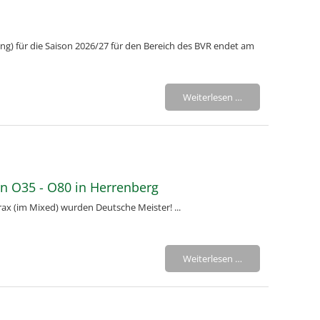
ang) für die Saison 2026/27 für den Bereich des BVR endet am
Weiterlesen …
en O35 - O80 in Herrenberg
d Dieter Prax (im Mixed) wurden Deutsche Meister! ...
Weiterlesen …