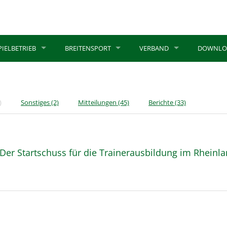
PIELBETRIEB
BREITENSPORT
VERBAND
DOWNLO
)
Sonstiges
(2)
Mitteilungen
(45)
Berichte
(33)
 Der Startschuss für die Trainerausbildung im Rheinl