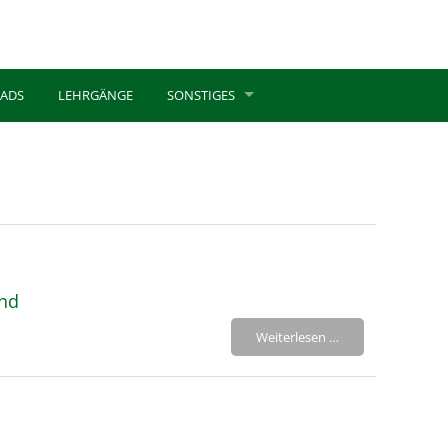
ADS
LEHRGÄNGE
SONSTIGES
and
Weiterlesen …