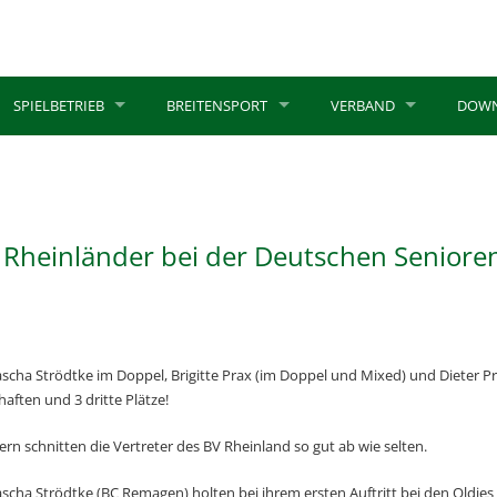
SPIELBETRIEB
BREITENSPORT
VERBAND
DOW
e Rheinländer bei der Deutschen Seniore
cha Strödtke im Doppel, Brigitte Prax (im Doppel und Mixed) und Dieter P
aften und 3 dritte Plätze!
ern schnitten die Vertreter des BV Rheinland so gut ab wie selten.
cha Strödtke (BC Remagen) holten bei ihrem ersten Auftritt bei den Oldies g