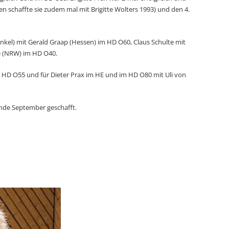
en schaffte sie zudem mal mit Brigitte Wolters 1993) und den 4.
kel) mit Gerald Graap (Hessen) im HD O60, Claus Schulte mit
e (NRW) im HD O40.
 HD O55 und für Dieter Prax im HE und im HD O80 mit Uli von
 Ende September geschafft.