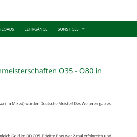
NLOADS
LEHRGÄNGE
SONSTIGES
nmeisterschaften O35 - O80 in
rax (im Mixed) wurden Deutsche Meister! Des Weiteren gab es
leich Gold im DD O35. Brigitte Prax war 2-mal erfolgreich und