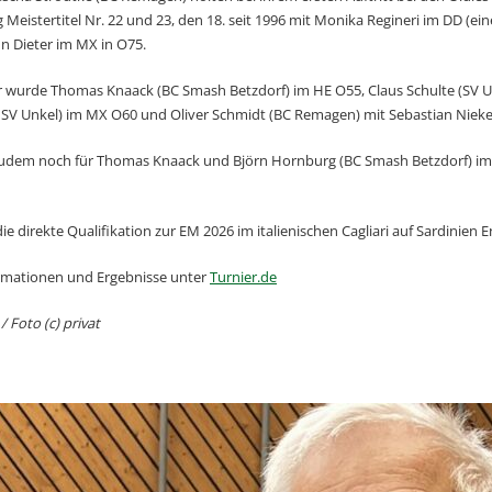
Meistertitel Nr. 22 und 23, den 18. seit 1996 mit Monika Regineri im DD (ein
n Dieter im MX in O75.
 wurde Thomas Knaack (BC Smash Betzdorf) im HE O55, Claus Schulte (SV Un
 SV Unkel) im MX O60 und Oliver Schmidt (BC Remagen) mit Sebastian Niek
 zudem noch für Thomas Knaack und Björn Hornburg (BC Smash Betzdorf) im
die direkte Qualifikation zur EM 2026 im italienischen Cagliari auf Sardinien
rmationen und Ergebnisse unter
Turnier.de
/ Foto (c) privat