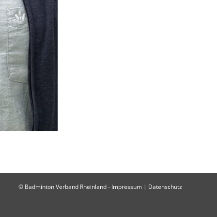
© Badminton Verband Rheinland -
Impressum
|
Datenschutz