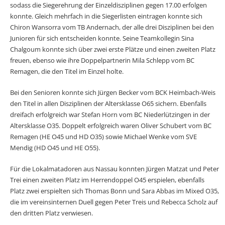
sodass die Siegerehrung der Einzeldisziplinen gegen 17.00 erfolgen
konnte. Gleich mehrfach in die Siegerlisten eintragen konnte sich
Chiron Wansorra vom TB Andernach, der alle drei Disziplinen bei den
Junioren für sich entscheiden konnte. Seine Teamkollegin Sina
Chalgoum konnte sich über zwei erste Plätze und einen zweiten Platz
freuen, ebenso wie ihre Doppelpartnerin Mila Schlepp vom BC
Remagen, die den Titel im Einzel holte.
Bei den Senioren konnte sich Jürgen Becker vom BCK Heimbach-Weis
den Titel in allen Disziplinen der Altersklasse O65 sichern. Ebenfalls
dreifach erfolgreich war Stefan Horn vom BC Niederlützingen in der
Altersklasse O35. Doppelt erfolgreich waren Oliver Schubert vom BC
Remagen (HE O45 und HD O35) sowie Michael Wenke vom SVE
Mendig (HD O45 und HE O55).
Für die Lokalmatadoren aus Nassau konnten Jürgen Matzat und Peter
Trei einen zweiten Platz im Herrendoppel O45 erspielen, ebenfalls
Platz zwei erspielten sich Thomas Bonn und Sara Abbas im Mixed O35,
die im vereinsinternen Duell gegen Peter Treis und Rebecca Scholz auf
den dritten Platz verwiesen.