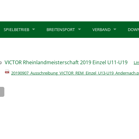
SPIELBETRIEB
BREITENSPORT
VERBAND
DOW
VICTOR Rheinlandmeisterschaft 2019 Einzel U11-U19
Li
9
20190907_Ausschreibung_VICTOR_REM_Einzel_U13-U19_Andernach.