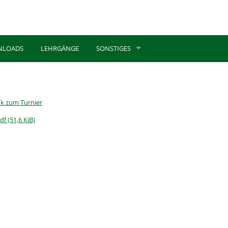
NLOADS
LEHRGÄNGE
SONSTIGES
nk zum Turnier
pdf
(51,6 KiB)