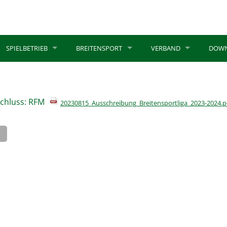
SPIELBETRIEB
BREITENSPORT
VERBAND
DOW
chluss: RFM
20230815_Ausschreibung_Breitensportliga_2023-2024.