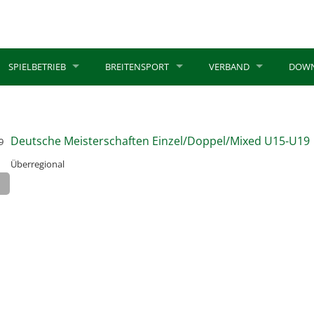
SPIELBETRIEB
BREITENSPORT
VERBAND
DOW
Deutsche Meisterschaften Einzel/Doppel/Mixed U15-U19
9
Überregional