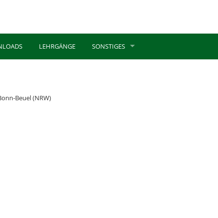
NLOADS
LEHRGÄNGE
SONSTIGES
 Bonn-Beuel (NRW)