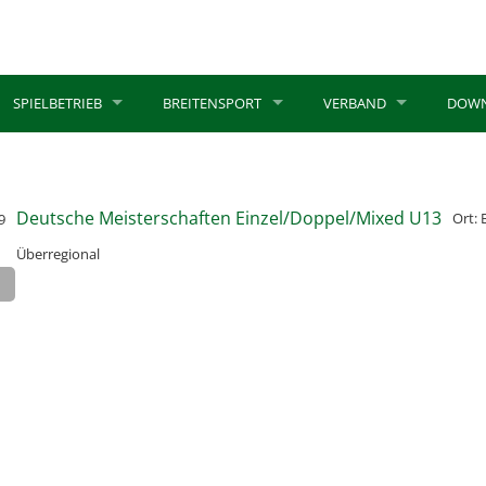
SPIELBETRIEB
BREITENSPORT
VERBAND
DOW
Deutsche Meisterschaften Einzel/Doppel/Mixed U13
Ort:
9
Überregional